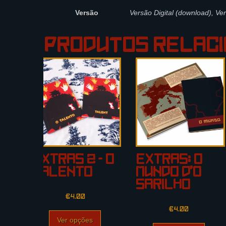
Versão
Versão Digital (download), Ve
Produtos Relac
Extras 2 – O
Extras: O
Talento
Mundo d’O
Sarilho
€
4.00
€
4.00
Ver opções