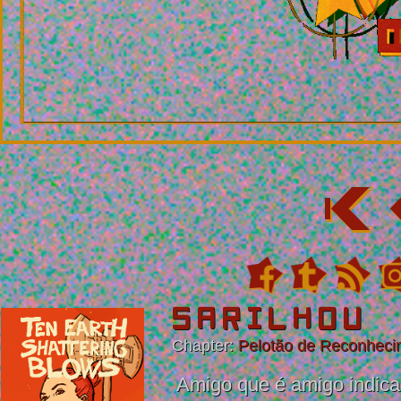
S A R I L H O U
Chapter:
Pelotão de Reconheci
Amigo que é amigo indica