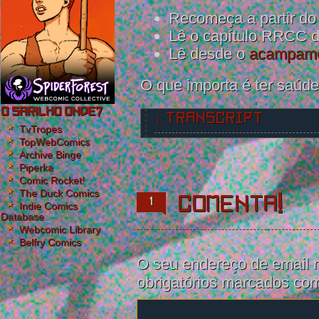
Recomeça a partir d
Lê o capítulo RRCC 
Lê desde o
acampame
O que importa é ter saúd
O Sarilho onde?
↓ TRANSCRIPT
TvTropes
TopWebComics
Glitchy chapter end effect that s
Archive Binge
Piperka
Comic Rocket!
The Duck Comics
Comenta!
1
Indie Comics
Database
Webcomic Library
Belfry Comics
O seu endereço de email n
obrigatórios marcados c