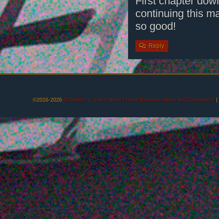
First chapter dow
continuing this ma
so good!
Reply
©2016-2026
O Sarilho: Comics about Future Romans, Aliens and Computers
|